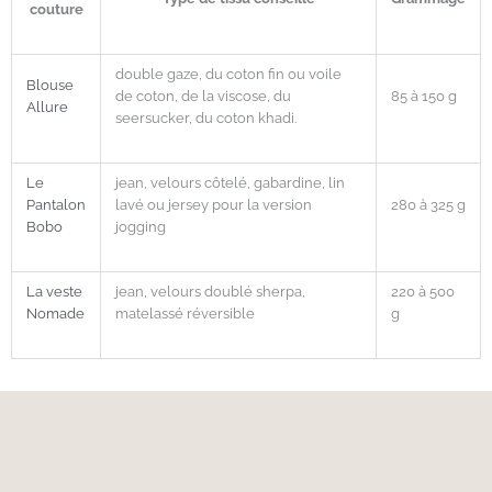
couture
double gaze, du coton fin ou voile
Blouse
de coton, de la viscose, du
85 à 150 g
Allure
seersucker, du coton khadi.
Le
jean, velours côtelé, gabardine, lin
Pantalon
lavé ou jersey pour la version
280 à 325 g
Bobo
jogging
La veste
jean, velours doublé sherpa,
220 à 500
Nomade
matelassé réversible
g