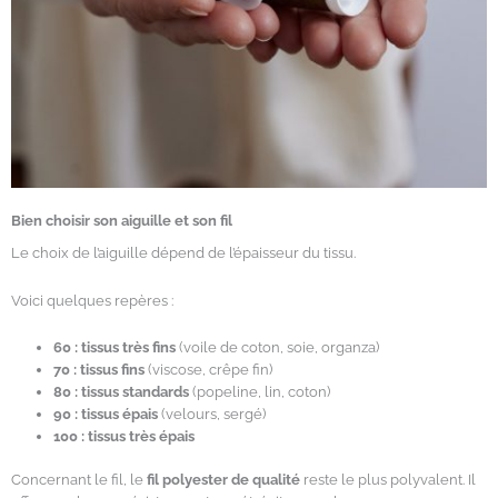
Bien choisir son aiguille et son fil
Le choix de l’aiguille dépend de l’épaisseur du tissu.
Voici quelques repères :
60 : tissus très fins
(voile de coton, soie, organza)
70 : tissus fins
(viscose, crêpe fin)
80 : tissus standards
(popeline, lin, coton)
90 : tissus épais
(velours, sergé)
100 : tissus très épais
Concernant le fil, le
fil polyester de qualité
reste le plus polyvalent. Il