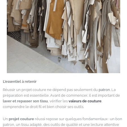
L’essentiel à retenir
Réussir un projet couture ne dépend pas seulement du
patron.
La
préparation est essentielle. Avant de commencer, il est important de
laver et repasser son tissu
, vérifier les
valeurs de couture
,
comprendre le droit fil et bien choisir ses outils.
Un
projet couture
réussi repose sur quelques fondamentaux : un bon
patron, un tissu adapté, des outils de qualité et une lecture attentive