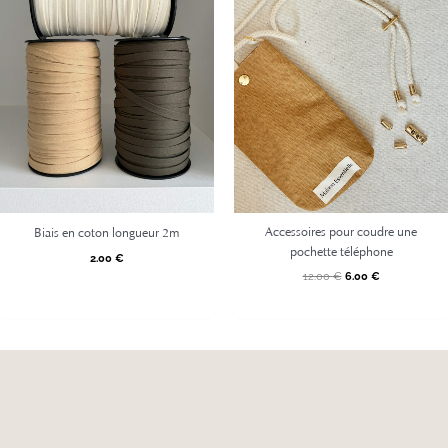
Les
options
peuvent
être
choisies
sur
la
page
du
produit
Accessoires pour coudre une
Biais en coton longueur 2m
pochette téléphone
2.00
€
12.00
€
6.00
€