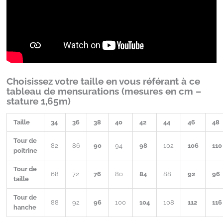
Choisissez votre taille en vous référant à ce
tableau de mensurations (mesures en cm –
stature 1,65m)
Taille
34
36
38
40
42
44
46
48
Tour de
82
86
90
94
98
102
106
110
poitrine
Tour de
68
72
76
80
84
88
92
96
taille
Tour de
88
92
96
100
104
108
112
116
hanche