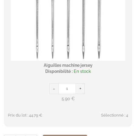
Aiguilles machine jersey
Disponibilité :
En stock
-
+
5.90
€
Prix du lot :
44.79
€
Sélectionné :
4