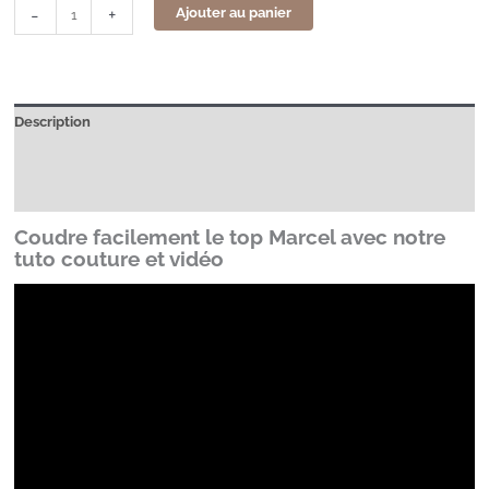
-
+
Ajouter au panier
Description
Informations complémentaires
Avis (0)
Coudre facilement le top Marcel avec notre
tuto couture et vidéo