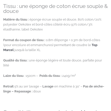
Tissu : une éponge de coton écrue souple &
douce
Matière du tissu :
éponge écrue souple et douce, 80% coton/20%
polyester Oekotex et bord-côtes côtelé écru 97% coton/3%
élasthanne, label Oekotex
Format du coupon de tissu :
0.8m d’éponge + 0.3m de bord-côtes
(pour encolure et emmanchures) permettant de coudre le
Top
Marcel
jusqu’à la taille XL
Qualité du tissu :
une éponge légère et toute douce, parfaite pour
l’été
Laize
du tissu
: 150cm –
Poids
du tissu :
240g/m²
Retrait
5% au 1er lavage –
Lavage
en machine à 30° –
Pas de sèche-
linge – Repassage :
doux